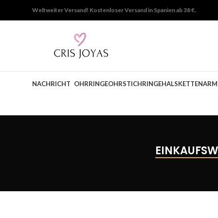
Weltweiter Versand!
Kostenloser Versand in Spanien ab 38 €.
NACHRICHT
OHRRINGE
OHRSTICH
RINGE
HALSKETTEN
ARM
EINKAUFS