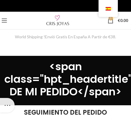
0
€
0.00
World Shipping !Envió Gratis En España A Partir de €38.
<span
class="hpt_headertitl
DE MI PEDIDO</span>
SEGUIMIENTO DEL PEDIDO