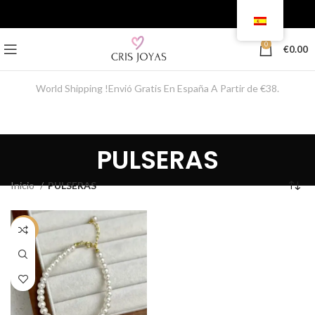
0
€
0.00
World Shipping !Envió Gratis En España A Partir de €38.
PULSERAS
Inicio
PULSERAS
-50%