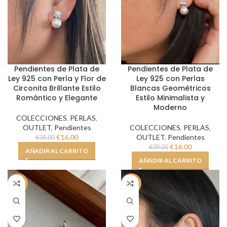
Pendientes de Plata de
Pendientes de Plata de
Ley 925 con Perla y Flor de
Ley 925 con Perlas
Circonita Brillante Estilo
Blancas Geométricos
Romántico y Elegante
Estilo Minimalista y
Moderno
COLECCIONES
,
PERLAS
,
OUTLET
,
Pendientes
COLECCIONES
,
PERLAS
,
€
16.00
OUTLET
,
Pendientes
€
39.00
€
16.00
€
39.00
AÑADIR AL CARRITO
AÑADIR AL CARRITO
-58%
-59%