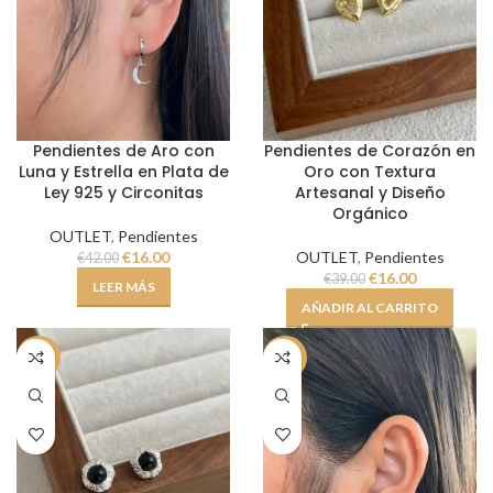
Pendientes de Aro con
Pendientes de Corazón en
Luna y Estrella en Plata de
Oro con Textura
Ley 925 y Circonitas
Artesanal y Diseño
Orgánico
OUTLET
,
Pendientes
€
16.00
OUTLET
,
Pendientes
€
42.00
€
16.00
€
39.00
LEER MÁS
AÑADIR AL CARRITO
-59%
-59%