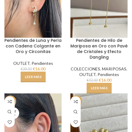
Pendientes de Luna y Perla
Pendientes de Hilo de
con Cadena Colgante en
Mariposa en Oro con Pavé
Oro y Circonitas
de Cristales y Efecto
Dangling
OUTLET
,
Pendientes
€
16.00
COLECCIONES
,
MARIPOSAS
,
€
39.00
OUTLET
,
Pendientes
LEER MÁS
€
16.00
€
42.00
LEER MÁS
-62%
-59%
AGOT
ADO