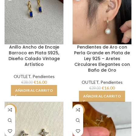
Anillo Ancho de Encaje
Pendientes de Aro con
Barroco en Plata S925,
Perla Grande en Plata de
Diseño Calado Vintage
Ley 925 – Aretes
Artístico
Circulares Elegantes con
Baño de Oro
OUTLET
,
Pendientes
€
16.00
OUTLET
,
Pendientes
€
38.00
€
16.00
€
39.00
AÑADIR AL CARRITO
AÑADIR AL CARRITO
-61%
-58%