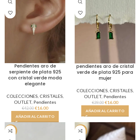
Pendientes aro de
pendientes aro de cristal
serpiente de plata 925
verde de plata 925 para
con cristal verde moda
mujer
elegante
COLECCIONES
,
CRISTALES
,
COLECCIONES
,
CRISTALES
,
OUTLET
,
Pendientes
OUTLET
,
Pendientes
€
16.00
€
39.00
€
16.00
€
42.00
AÑADIR AL CARRITO
AÑADIR AL CARRITO
-59%
-50%