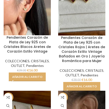
Pendientes Corazón de
Pendientes Corazón de
Plata de Ley 925 con
Plata de Ley 925 con
Cristales Blacos Aretes de
Cristales Rojos | Aretes de
Corazón Estilo Vintage
Corazón Estilo Vintage
Bañados en Oro | Joyería
Romántica para Mujer
COLECCIONES
,
CRISTALES
,
OUTLET
,
Pendientes
€
16.00
COLECCIONES
,
CRISTALES
,
€
39.00
OUTLET
,
Pendientes
AÑADIR AL CARRITO
€
16.00
€
38.00
AÑADIR AL CARRITO
-58%
-62%