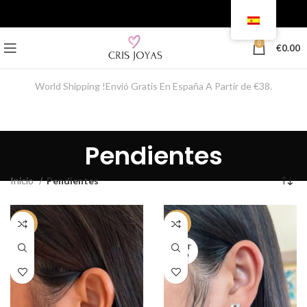
0
€
0.00
World Shipping !Envió Gratis En España A Partir de €38.
Pendientes
Inicio
Pendientes
-50%
-59%
AGOT
ADO