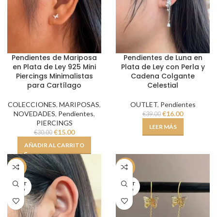
Pendientes de Mariposa
Pendientes de Luna en
en Plata de Ley 925 Mini
Plata de Ley con Perla y
Piercings Minimalistas
Cadena Colgante
para Cartílago
Celestial
COLECCIONES
,
MARIPOSAS
,
OUTLET
,
Pendientes
NOVEDADES
,
Pendientes
,
€
16.00
€
39.00
PIERCINGS
LEER MÁS
€
15.00
€
30.00
AÑADIR AL CARRITO
-59%
-62%
AGOT
AGOT
ADO
ADO