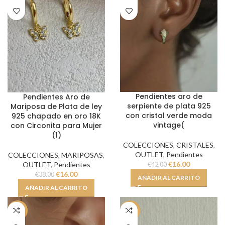
Pendientes aro de
Pendientes Aro de
serpiente de plata 925
Mariposa de Plata de ley
con cristal verde moda
925 chapado en oro 18K
vintage(
con Circonita para Mujer
(1)
COLECCIONES
,
CRISTALES
,
OUTLET
,
Pendientes
COLECCIONES
,
MARIPOSAS
,
€
16.00
OUTLET
,
Pendientes
€
42.00
€
16.00
€
38.00
AÑADIR AL CARRITO
AÑADIR AL CARRITO
-62%
-59%