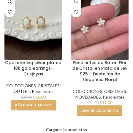
Opal sterling silver plated
Pendientes de Botón Flor
18k gold earrings-
de Cristal en Plata de Ley
Crisjoyas
925 – Destellos de
Elegancia Floral
COLECCIONES
,
CRISTALES
,
OUTLET
,
Pendientes
COLECCIONES
,
CRISTALES
,
€
16.00
NOVEDADES
,
Pendientes
€
39.00
€
17.00
€
34.00
AÑADIR AL CARRITO
AÑADIR AL CARRITO
Cargar más productos