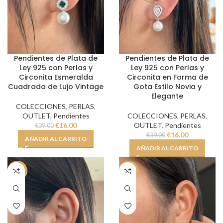
Pendientes de Plata de
Pendientes de Plata de
Ley 925 con Perlas y
Ley 925 con Perlas y
Circonita Esmeralda
Circonita en Forma de
Cuadrada de Lujo Vintage
Gota Estilo Novia y
Elegante
COLECCIONES
,
PERLAS
,
OUTLET
,
Pendientes
COLECCIONES
,
PERLAS
,
€
16.00
OUTLET
,
Pendientes
€
39.00
€
16.00
€
39.00
AÑADIR AL CARRITO
AÑADIR AL CARRITO
-59%
-59%