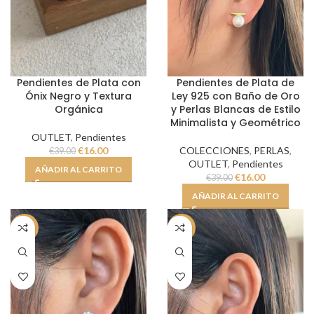
Pendientes de Plata de
Pendientes de Plata con
Ley 925 con Baño de Oro
Ónix Negro y Textura
y Perlas Blancas de Estilo
Orgánica
Minimalista y Geométrico
OUTLET
,
Pendientes
COLECCIONES
,
PERLAS
,
€
16.00
€
39.00
OUTLET
,
Pendientes
AÑADIR AL CARRITO
€
16.00
€
39.00
AÑADIR AL CARRITO
-59%
-59%