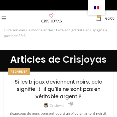
0
€
0.00
Livraison dans le monde entier ! Livraison gratuite en Espagne à
partir de 38 €.
Articles de
Crisjoyas
REGARDER
Si les bijoux deviennent noirs, cela
signifie-t-il qu’ils ne sont pas en
véritable argent ?
0
Crisjoyas
Beaucoup de gens pensent que si un bijou en argent noircit,