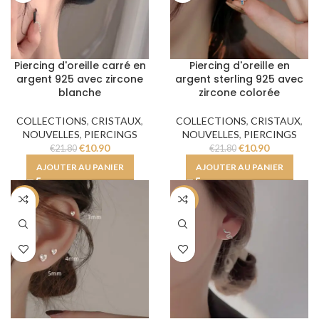
Piercing d'oreille carré en
Piercing d'oreille en
argent 925 avec zircone
argent sterling 925 avec
blanche
zircone colorée
COLLECTIONS
,
CRISTAUX
,
COLLECTIONS
,
CRISTAUX
,
NOUVELLES
,
PIERCINGS
NOUVELLES
,
PIERCINGS
€
10.90
€
10.90
€
21.80
€
21.80
AJOUTER AU PANIER
AJOUTER AU PANIER
-50%
-50%