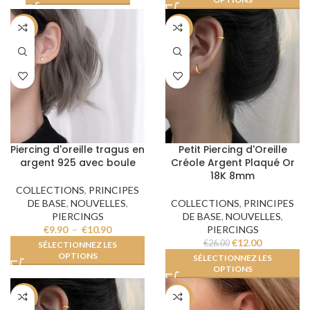
-50%
-54%
Piercing d'oreille tragus en
Petit Piercing d'Oreille
argent 925 avec boule
Créole Argent Plaqué Or
18K 8mm
COLLECTIONS
,
PRINCIPES
DE BASE
,
NOUVELLES
,
COLLECTIONS
,
PRINCIPES
PIERCINGS
DE BASE
,
NOUVELLES
,
€
9.90
–
€
10.90
PIERCINGS
€
12.00
€
26.00
SÉLECTIONNEZ LES
OPTIONS
SÉLECTIONNEZ LES
OPTIONS
-19%
-48%