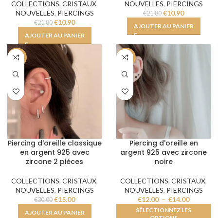
COLLECTIONS
,
CRISTAUX
,
NOUVELLES
,
PIERCINGS
NOUVELLES
,
PIERCINGS
€
10.90
€
21.80
€
10.90
€
21.80
AJOUTER AU PANIER
AJOUTER AU PANIER
-50%
-50%
Piercing d'oreille classique
Piercing d'oreille en
en argent 925 avec
argent 925 avec zircone
zircone 2 pièces
noire
COLLECTIONS
,
CRISTAUX
,
COLLECTIONS
,
CRISTAUX
,
NOUVELLES
,
PIERCINGS
NOUVELLES
,
PIERCINGS
€
15.00
€
12.00
–
€
14.00
€
30.00
SÉLECTIONNEZ LES
AJOUTER AU PANIER
OPTIONS