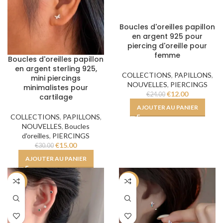
Boucles d'oreilles papillon
en argent 925 pour
piercing d'oreille pour
femme
Boucles d'oreilles papillon
en argent sterling 925,
COLLECTIONS
,
PAPILLONS
,
mini piercings
NOUVELLES
,
PIERCINGS
minimalistes pour
€
12.00
€
24.00
cartilage
AJOUTER AU PANIER
COLLECTIONS
,
PAPILLONS
,
NOUVELLES
,
Boucles
d'oreilles
,
PIERCINGS
€
15.00
€
30.00
AJOUTER AU PANIER
-50%
-50%