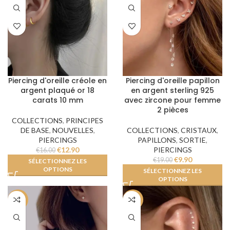
Piercing d'oreille créole en
Piercing d'oreille papillon
argent plaqué or 18
en argent sterling 925
carats 10 mm
avec zircone pour femme
2 pièces
COLLECTIONS
,
PRINCIPES
DE BASE
,
NOUVELLES
,
COLLECTIONS
,
CRISTAUX
,
PIERCINGS
PAPILLONS
,
SORTIE
,
€
12.90
PIERCINGS
€
16.00
€
9.90
€
19.00
SÉLECTIONNEZ LES
OPTIONS
SÉLECTIONNEZ LES
OPTIONS
-34%
-50%