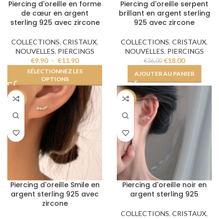
Piercing d'oreille en forme
Piercing d'oreille serpent
de cœur en argent
brillant en argent sterling
sterling 925 avec zircone
925 avec zircone
COLLECTIONS
,
CRISTAUX
,
COLLECTIONS
,
CRISTAUX
,
NOUVELLES
,
PIERCINGS
NOUVELLES
,
PIERCINGS
€
9.90
–
€
11.90
€
18.00
€
36.00
SÉLECTIONNEZ LES
AJOUTER AU PANIER
OPTIONS
-50%
-50%
Piercing d'oreille Smile en
Piercing d'oreille noir en
argent sterling 925 avec
argent sterling 925
zircone
COLLECTIONS
,
CRISTAUX
,