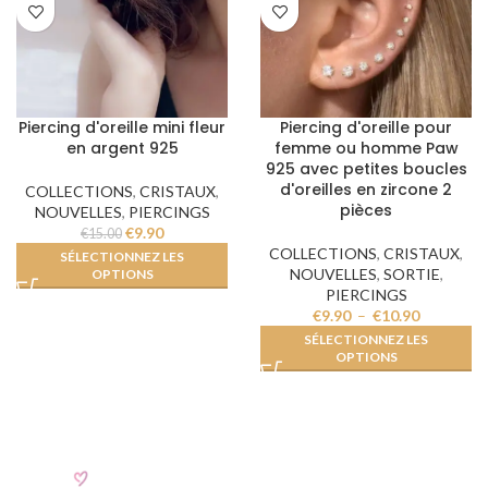
Piercing d'oreille mini fleur
Piercing d'oreille pour
en argent 925
femme ou homme Paw
925 avec petites boucles
d'oreilles en zircone 2
COLLECTIONS
,
CRISTAUX
,
pièces
NOUVELLES
,
PIERCINGS
€
9.90
€
15.00
COLLECTIONS
,
CRISTAUX
,
SÉLECTIONNEZ LES
NOUVELLES
,
SORTIE
,
OPTIONS
PIERCINGS
€
9.90
–
€
10.90
SÉLECTIONNEZ LES
OPTIONS