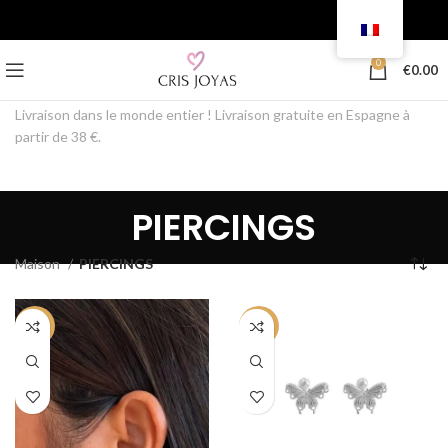
0
€
0.00
Livraison dans le monde entier ! Livraison gratuite en Espagne à
partir de 38 €.
PIERCINGS
Maison
PIERCINGS
-50%
-50%