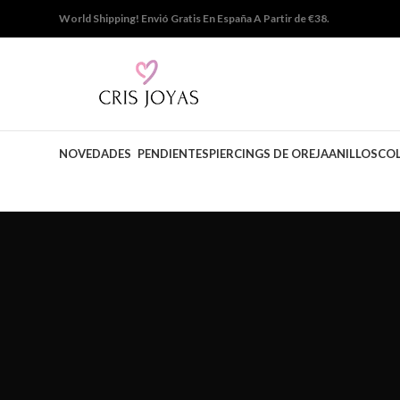
World Shipping!
Envió Gratis En España A Partir de €38.
NOVEDADES
PENDIENTES
PIERCINGS DE OREJA
ANILLOS
CO