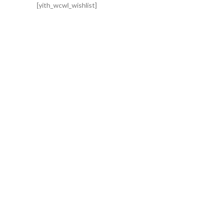
[yith_wcwl_wishlist]