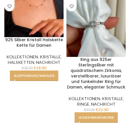
925 Silber Kristall Halskette
Kette für Damen
KOLLEKTIONEN
,
KRISTALLE
,
Ring aus 925er
HALSKETTEN
,
NACHRICHT
Sterlingsilber mit
€
18.00
€
36.00
quadratischem Zirkonia,
verstellbarer, luxuriöser
AUSFÜHRUNG WÄHLEN
und funkelnder Ring für
Damen, eleganter Schmuck
KOLLEKTIONEN
,
KRISTALLE
,
RINGE
,
NACHRICHT
€
22.00
€
44.00
IN DEN WARENKORB