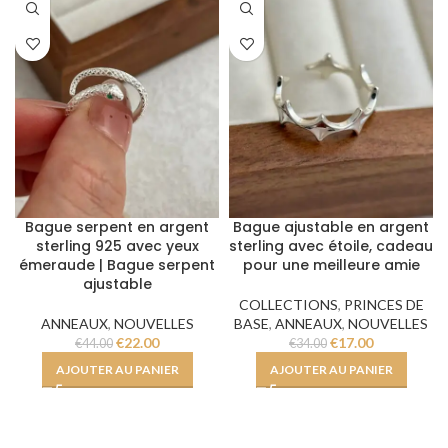
Bague serpent en argent
Bague ajustable en argent
sterling 925 avec yeux
sterling avec étoile, cadeau
émeraude | Bague serpent
pour une meilleure amie
ajustable
COLLECTIONS
,
PRINCES DE
ANNEAUX
,
NOUVELLES
BASE
,
ANNEAUX
,
NOUVELLES
€
22.00
€
17.00
€
44.00
€
34.00
AJOUTER AU PANIER
AJOUTER AU PANIER