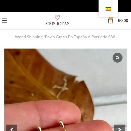
0
€
0.00
World Shipping !Envió Gratis En España A Partir de €38.