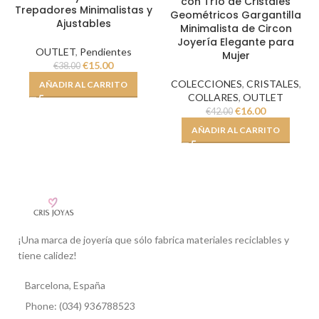
con Trío de Cristales
Trepadores Minimalistas y
Geométricos Gargantilla
Ajustables
Minimalista de Circon
Joyería Elegante para
OUTLET
,
Pendientes
Mujer
€
15.00
€
38.00
COLECCIONES
,
CRISTALES
,
AÑADIR AL CARRITO
COLLARES
,
OUTLET
€
16.00
€
42.00
AÑADIR AL CARRITO
¡Una marca de joyería que sólo fabrica materiales reciclables y
tiene calidez!
Barcelona, España
Phone: (034) 936788523