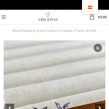
0
€
0.00
World Shipping !Envió Gratis En España A Partir de €38.