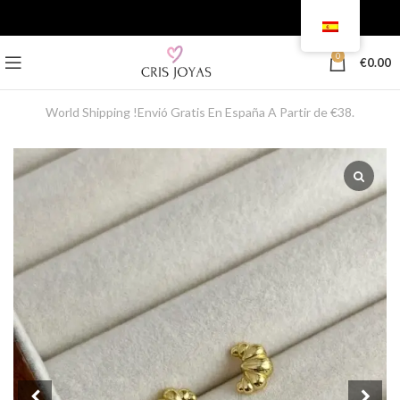
0
€
0.00
World Shipping !Envió Gratis En España A Partir de €38.