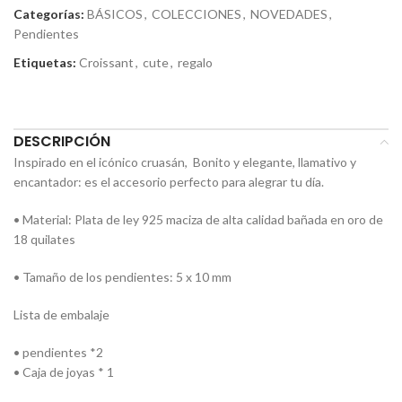
Categorías:
BÁSICOS
,
COLECCIONES
,
NOVEDADES
,
Pendientes
Etiquetas:
Croissant
,
cute
,
regalo
Compartir:
DESCRIPCIÓN
Inspirado en el icónico cruasán, Bonito y elegante, llamativo y
encantador: es el accesorio perfecto para alegrar tu día.
• Material: Plata de ley 925 maciza de alta calidad bañada en oro de
18 quilates
• Tamaño de los pendientes: 5 x 10 mm
Lista de embalaje
• pendientes *2
• Caja de joyas * 1