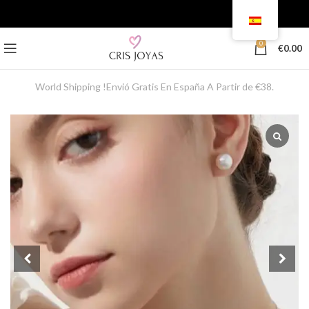
0
€
0.00
World Shipping !Envió Gratis En España A Partir de €38.