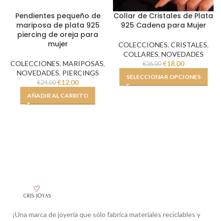
Pendientes pequeño de
Collar de Cristales de Plata
mariposa de plata 925
925 Cadena para Mujer
piercing de oreja para
mujer
COLECCIONES
,
CRISTALES
,
COLLARES
,
NOVEDADES
COLECCIONES
,
MARIPOSAS
,
€
18.00
€
36.00
NOVEDADES
,
PIERCINGS
SELECCIONAR OPCIONES
€
12.00
€
24.00
AÑADIR AL CARRITO
¡Una marca de joyería que sólo fabrica materiales reciclables y